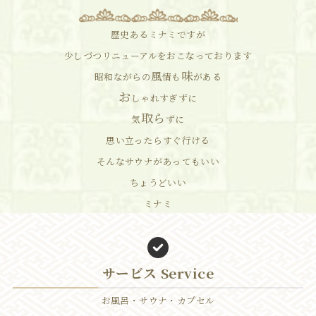
歴史あるミナミですが
少しづつリニューアルをおこなっております
味
風
昭和ながらの
情も
がある
お
しゃれすぎずに
取ら
気
ずに
思い立ったらすぐ行ける
そんなサウナがあってもいい
ちょうどいい
ミナミ
サービス Service
お風呂・サウナ・カプセル