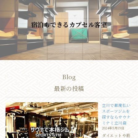
宿泊もできるカプセル客室
Blog
最新の投稿
立川で都度払い
スポーツジムを
探すならサウナ
ミナミ立川店
2024年5月19日
ダイエットや筋