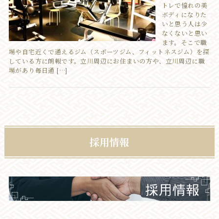
トレで憧れの美
ボディになりた
いと思う人は少
なくないと思い
ます。そこで職
場や自宅近くで通えるジム（スポーツジム、フィットネスジム）を探
している方に朗報です。立川周辺にお住まいの方や、立川周辺に職
場があり毎日通 […]
採用情報